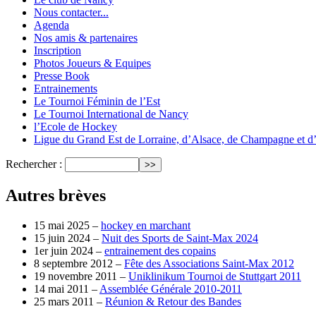
Nous contacter...
Agenda
Nos amis & partenaires
Inscription
Photos Joueurs & Equipes
Presse Book
Entrainements
Le Tournoi Féminin de l’Est
Le Tournoi International de Nancy
l’Ecole de Hockey
Ligue du Grand Est de Lorraine, d’Alsace, de Champagne et d’
Rechercher :
Autres brèves
15 mai 2025 –
hockey en marchant
15 juin 2024 –
Nuit des Sports de Saint-Max 2024
1er juin 2024 –
entrainement des copains
8 septembre 2012 –
Fête des Associations Saint-Max 2012
19 novembre 2011 –
Uniklinikum Tournoi de Stuttgart 2011
14 mai 2011 –
Assemblée Générale 2010-2011
25 mars 2011 –
Réunion & Retour des Bandes